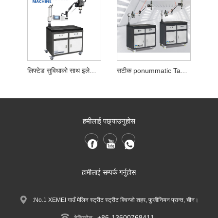
लिफ्टेड सुविधाको साथ इलेक्ट्रिक ट्यापिंग मेशिन
सटीक ponummatic Tauptic ट्यापिंग मेसिन
हमीलाई पछ्याउनुहोस
हामीलाई सम्पर्क गर्नुहोस
:No.1 XEMEI गाउँ मेलिन स्ट्रीट स्ट्रीट क्विन्जो शहर, फुजीनियन प्रान्त, चीन।
+86-13600768411