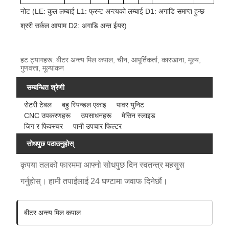
नोट (LE: कुल लम्बाई L1: फ्रन्ट अन्त्यको लम्बाई D1: अगाडि समाप्त हुन्छ
श्ररी सर्कल आयाम D2: अगाडि अन्त ईयर)
हट ट्यागहरू: बीटर अन्त्य मिल कपाल, चीन, आपूर्तिकर्ता, कारखाना, मूल्य,
गुणवत्ता, मूल्यांकन
सम्बन्धित श्रेणी
रोटरी टेबल
बहु स्पिन्डल एकाइ
पावर युनिट
CNC उपकरणहरू
उपसाधनहरू
मेसिन स्लाइड
जिग र फिक्स्चर
पानी उपचार फिल्टर
सोधपुछ पठाउनुहोस्
कृपया तलको फारममा आफ्नो सोधपुछ दिन स्वतन्त्र महसुस
गर्नुहोस्। हामी तपाईंलाई 24 घण्टामा जवाफ दिनेछौं।