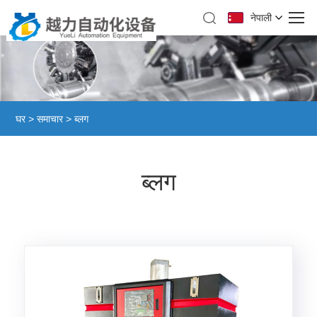
नेपाली
घर
>
समाचार
> ब्लग
ब्लग